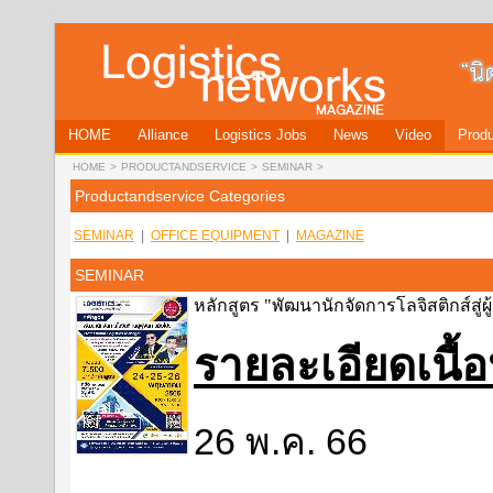
HOME
Alliance
Logistics Jobs
News
Video
Produ
HOME
>
PRODUCTANDSERVICE
>
SEMINAR
>
Productandservice Categories
SEMINAR
|
OFFICE EQUIPMENT
|
MAGAZINE
SEMINAR
หลักสูตร "พัฒนานักจัดการโลจิสติกส์สู่ผู
รายละเอียดเนื
26 พ.ค. 66