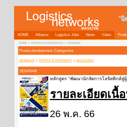
HOME
Alliance
Logistics Jobs
News
Video
Produ
HOME
>
PRODUCTANDSERVICE
>
SEMINAR
Productandservice Categories
SEMINAR
|
OFFICE EQUIPMENT
|
MAGAZINE
SEMINAR
หลักสูตร "พัฒนานักจัดการโลจิสติกส์สู่ผู
รายละเอียดเนื
26 พ.ค. 66