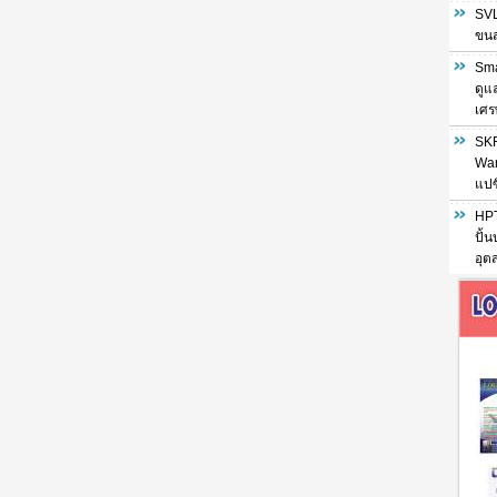
SVL
ขนส่
Sma
ดูแ
เศร
SKF
War
แปซ
HPT
ปั้
อุต