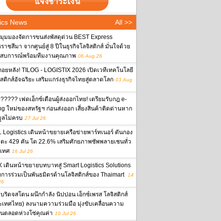
ics News
All >>
งมุมมองจัดการขนส่งพัสดุด่วน BEST Express
าชสีมา จากศูนย์สู่ 8 ปีในธุรกิจโลจิสติกส์ มั่นใจด้วย
สบการณ์พร้อมทีมงานคุณภาพ
06 Aug 26
ถอยหลัง! TILOG - LOGISTIX 2026 เปิดเวทีเทคโนโลยี
ิสติกส์อัจฉริยะ เสริมแกร่งธุรกิจไทยสู่ตลาดโลก
03 Aug
????? เฟดเอ็กซ์เตือนผู้ส่งออกไทย! เตรียมรับกฎ e-
ing ใหม่ของสหรัฐฯ ก่อนส่งออก เสี่ยงสินค้าติดด่านหาก
มูลไม่ครบ
27 Jul 26
 Logistics เดินหน้าขยายเครือข่ายพาร์ทเนอร์ ดันกอง
ตะ 429 คัน โต 22.6% เสริมศักยภาพซัพพลายเชนทั่ว
เทศ
16 Jul 26
 เดินหน้าขยายบทบาทสู่ Smart Logistics Solutions
ยการร่วมเป็นพันธมิตรด้านโลจิสติกส์ของ Thaimart
14
26
บริดจสโตน ผนึกกำลัง นิปปอน เอ็กซ์เพรส โลจิสติกส์
ะเทศไทย) ลงนามความร่วมมือ มุ่งขับเคลื่อนความ
งยืนตลอดห่วงโซ่คุณค่า
10 Jul 26