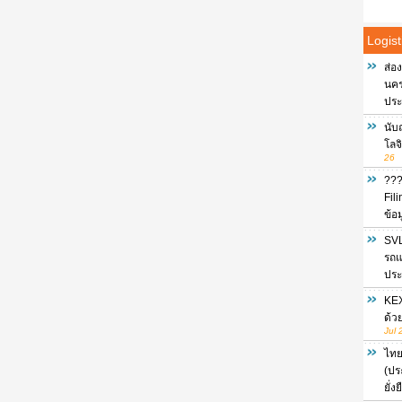
Logist
ส่อ
นครร
ประ
นับ
โลจ
26
???
Fil
ข้อ
SVL
รถแ
ประ
KEX
ด้ว
Jul 
ไทย
(ปร
ยั่