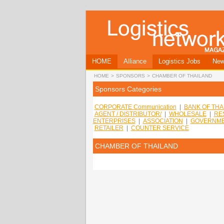
HOME
Alliance
Logistics Jobs
Ne
HOME
>
SPONSORS
>
CHAMBER OF THAILAND
Sponsors Categories
CORPORATE Communication
|
BANK OF THA
AGENT / DISTRIBUTOR/
|
WHOLESALE
|
RE
ENTERPRISES
|
ASSOCIATION
|
GOVERNME
RETAILER
|
COUNTER SERVICE
CHAMBER OF THAILAND