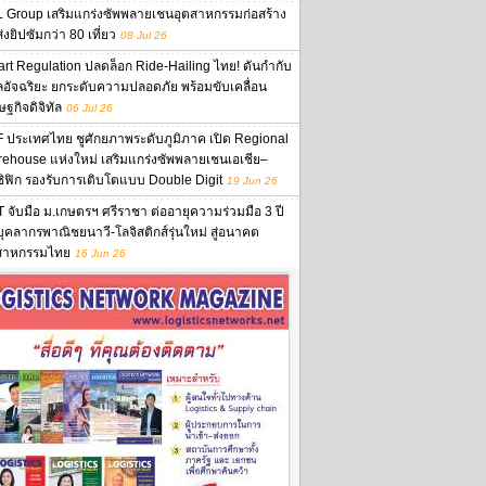
 Group เสริมแกร่งซัพพลายเชนอุตสาหกรรมก่อสร้าง
งยิปซัมกว่า 80 เที่ยว
08 Jul 26
rt Regulation ปลดล็อก Ride-Hailing ไทย! ดันกำกับ
ลอัจฉริยะ ยกระดับความปลอดภัย พร้อมขับเคลื่อน
ษฐกิจดิจิทัล
06 Jul 26
 ประเทศไทย ชูศักยภาพระดับภูมิภาค เปิด Regional
ehouse แห่งใหม่ เสริมแกร่งซัพพลายเชนเอเชีย–
ิฟิก รองรับการเติบโตแบบ Double Digit
19 Jun 26
 จับมือ ม.เกษตรฯ ศรีราชา ต่ออายุความร่วมมือ 3 ปี
นบุคลากรพาณิชยนาวี-โลจิสติกส์รุ่นใหม่ สู่อนาคต
สาหกรรมไทย
16 Jun 26