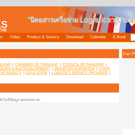
ws
Video
Product & Service
Download
Calendar
E-Book
Fan P
ILAND
|
CHAMBER OF THAILAND
|
COUNCIL OF THAILAND
|
SEARCH And DEVELOPMENT
|
IMPORTER-EXPORTER
|
STATE
NT AGENCY
|
EDUCATION
|
LOGISTICS SERVICE PROVIDER
|
ยังไม่มีข้อมูล sponsors ค่ะ