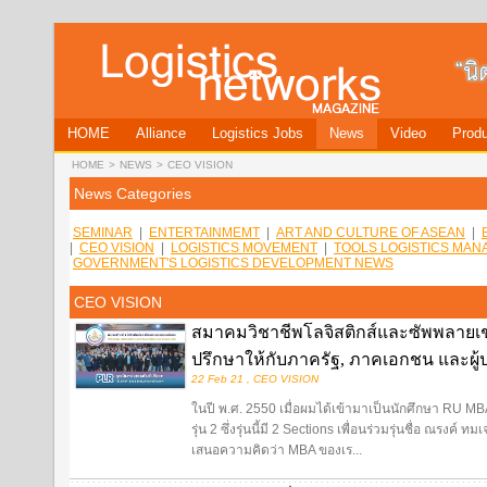
HOME
Alliance
Logistics Jobs
News
Video
Produ
HOME
>
NEWS
>
CEO VISION
News Categories
SEMINAR
|
ENTERTAINMEMT
|
ART AND CULTURE OF ASEAN
|
|
CEO VISION
|
LOGISTICS MOVEMENT
|
TOOLS LOGISTICS MA
GOVERNMENT'S LOGISTICS DEVELOPMENT NEWS
CEO VISION
สมาคมวิชาชีพโลจิสติกส์และซัพพลายเชน
ปรึกษาให้กับภาครัฐ, ภาคเอกชน และผู
22 Feb 21 , CEO VISION
ในปี พ.ศ. 2550 เมื่อผมได้เข้ามาเป็นนักศึกษา RU MBA 
รุ่น 2 ซึ่งรุ่นนี้มี 2 Sections เพื่อนร่วมรุ่นชื่อ ณรงค์ 
เสนอความคิดว่า MBA ของเร...