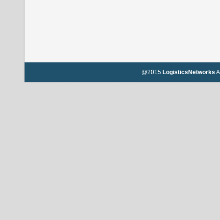
@2015
LogisticsNetworks
A