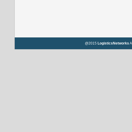
@2015
LogisticsNetworks
A