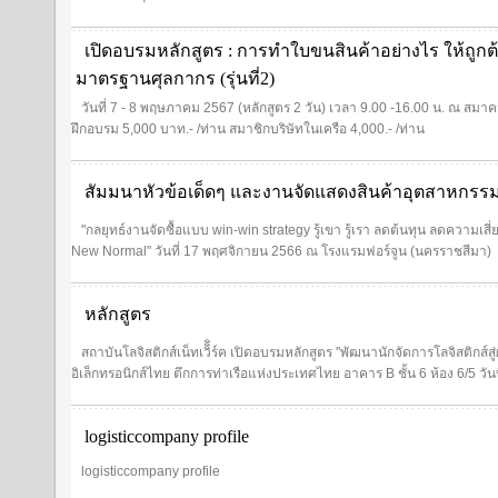
เปิดอบรมหลักสูตร : การทำใบขนสินค้าอย่างไร ให้ถูก
มาตรฐานศุลกากร (รุ่นที่2)
วันที่ 7 - 8 พฤษภาคม 2567 (หลักสูตร 2 วัน) เวลา 9.00 -16.00 น. ณ สมาค
ฝึกอบรม 5,000 บาท.- /ท่าน สมาชิกบริษัทในเครือ 4,000.- /ท่าน
สัมมนาหัวข้อเด็ดๆ และงานจัดแสดงสินค้าอุตสาหกรร
"กลยุทธ์งานจัดซื้อแบบ win-win strategy รู้เขา รู้เรา ลดต้นทุน ลดความเส
New Normal" วันที่ 17 พฤศจิกายน 2566 ณ โรงแรมฟอร์จูน (นครราชสีมา)
หลักสูตร
สถาบันโลจิสติกส์เน็ทเวิิิร์ค เปิดอบรมหลักสูตร "พัฒนานักจัดการโลจิสติกส
อิเล็กทรอนิกส์ไทย ตึกการท่าเรือแห่งประเทศไทย อาคาร B ชั้น 6 ห้อง 6/5 วั
logisticcompany profile
logisticcompany profile