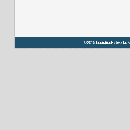
@2015
LogisticsNetworks
A