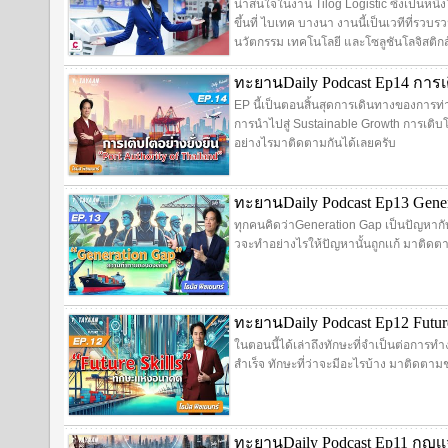
น่าสนใจในงาน Tilog Logistic ซึ่งเป็นหนึ่งใ
ขึ้นที่ ไบเทค บางนา งานนี้เป็นเวทีที่รวบร
นวัตกรรม เทคโนโลยี และโซลูชันโลจิสติกส์
ทะยานDaily Podcast Ep14 การเต
EP นี้เป็นตอนสิ้นสุดการเดินทางของการท่า
การนำไปสู่ Sustainable Growth การเติบโ
อย่างไรมาติดตามกันได้เลยครับ
ทะยานDaily Podcast Ep13 Gen
ทุกคนคิดว่าGeneration Gap เป็นปัญหาก
วจะทำอย่างไรให้ปัญหานั้นถูกเเก้ มาติดต
ทะยานDaily Podcast Ep12 Futur
ในตอนนี้ได้เล่าถึงทักษะที่จำเป็นต่อการ
สำเร็จ ทักษะที่ว่าจะมีอะไรบ้าง มาติดตามช
ทะยานDaily Podcast Ep11 กุญเเจ