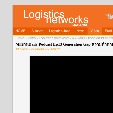
HOME
Alliance
Logistics Jobs
News
Video
Produ
HOME
>
VIDEO
>
LOGISTICS MOVEMENT
>
ทะยานDAILY PODCAST EP13 GEN
ทะยานDaily Podcast Ep13 Generation Gap ความท้าท
05 Aug 24 , LOGISTICS MOVEMENT