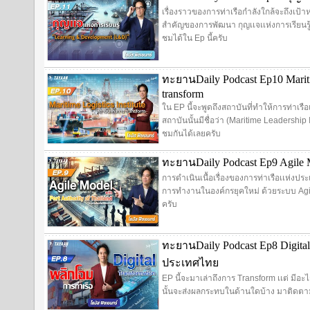
เรื่องราวของการท่าเรือกำลังใกล้จะถึงเป้าห
สำคัญของการพัฒนา กุญเเจเเห่งการเรียนร
ชมได้ใน Ep นี้ครับ
ทะยานDaily Podcast Ep10 Mariti
transform
ใน EP นี้จะพูดถึงสถาบันที่ทำให้การท่าเร
สถาบันนั้นมีชื่อว่า (Maritime Leadership 
ชมกันได้เลยครับ
ทะยานDaily Podcast Ep9 Agile Mo
การดำเนินเนื้อเรื่องของการท่าเรือเเห่งป
การทำงานในองค์กรยุคใหม่ ด้วยระบบ Agil
ครับ
ทะยานDaily Podcast Ep8 Digital
ประเทศไทย
EP นี้จะมาเล่าถึงการ Transform เเต่ มีอะไ
นั้นจะส่งผลกระทบในด้านใดบ้าง มาติดตาม