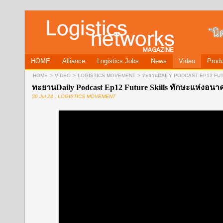
HOME
Alliance
Logistics Jobs
News
Video
Produ
HOME
>
VIDEO
>
LOGISTICS MOVEMENT
>
ทะยานDAILY PODCAST EP12 FUTU
ทะยานDaily Podcast Ep12 Future Skills ทักษะเเห่งอนา
30 Jul 24 , LOGISTICS MOVEMENT