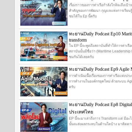
เรื่องราวของการท่าเรือกำลังใกล้จะถึงเป้าห
สำคัญของการพัฒนา กุญเเจเเห่งการเรียนร
ชมได้ใน Ep นี้ครับ
ทะยานDaily Podcast Ep10 Mariti
transform
ใน EP นี้จะพูดถึงสถาบันที่ทำให้การท่าเร
สถาบันนั้นมีชื่อว่า (Maritime Leadership 
ชมกันได้เลยครับ
ทะยานDaily Podcast Ep9 Agile Mo
การดำเนินเนื้อเรื่องของการท่าเรือเเห่งป
การทำงานในองค์กรยุคใหม่ ด้วยระบบ Agil
ครับ
ทะยานDaily Podcast Ep8 Digital
ประเทศไทย
EP นี้จะมาเล่าถึงการ Transform เเต่ มีอะไ
นั้นจะส่งผลกระทบในด้านใดบ้าง มาติดตาม