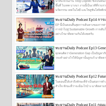
น่าสนใจในงาน Tilog Logistic ซึ่งเป็นหนึ่งใ
ขึ้นที่ ไบเทค บางนา งานนี้เป็นเวทีที่รวบร
นวัตกรรม เทคโนโลยี และโซลูชันโลจิสติกส์
ทะยานDaily Podcast Ep14 การเต
EP นี้เป็นตอนสิ้นสุดการเดินทางของการท่า
การนำไปสู่ Sustainable Growth การเติบโ
อย่างไรมาติดตามกันได้เลยครับ
ทะยานDaily Podcast Ep13 Gen
ทุกคนคิดว่าGeneration Gap เป็นปัญหาก
วจะทำอย่างไรให้ปัญหานั้นถูกเเก้ มาติดต
ทะยานDaily Podcast Ep12 Futur
ในตอนนี้ได้เล่าถึงทักษะที่จำเป็นต่อการ
สำเร็จ ทักษะที่ว่าจะมีอะไรบ้าง มาติดตามช
ทะยานDaily Podcast Ep11 กุญเเจ