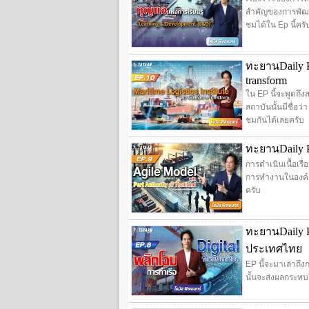
สำคัญของการพัฒนา
ชมได้ใน Ep นี้ครั
ทะยานDaily Po
transform
ใน EP นี้จะพูดถึง
สถาบันนั้นมีชื่อว
ชมกันได้เลยครับ
ทะยานDaily Po
การดำเนินเนื้อเรื
การทำงานในองค์ก
ครับ
ทะยานDaily Po
ประเทศไทย
EP นี้จะมาเล่าถึง
นั้นจะส่งผลกระทบ