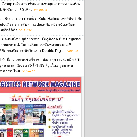
 Group เสริมแกร่งซัพพลายเชนอุตสาหกรรมก่อสร้าง
งยิปซัมกว่า 80 เที่ยว
08 Jul 26
rt Regulation ปลดล็อก Ride-Hailing ไทย! ดันกำกับ
ลอัจฉริยะ ยกระดับความปลอดภัย พร้อมขับเคลื่อน
ษฐกิจดิจิทัล
06 Jul 26
 ประเทศไทย ชูศักยภาพระดับภูมิภาค เปิด Regional
ehouse แห่งใหม่ เสริมแกร่งซัพพลายเชนเอเชีย–
ิฟิก รองรับการเติบโตแบบ Double Digit
19 Jun 26
 จับมือ ม.เกษตรฯ ศรีราชา ต่ออายุความร่วมมือ 3 ปี
นบุคลากรพาณิชยนาวี-โลจิสติกส์รุ่นใหม่ สู่อนาคต
สาหกรรมไทย
16 Jun 26