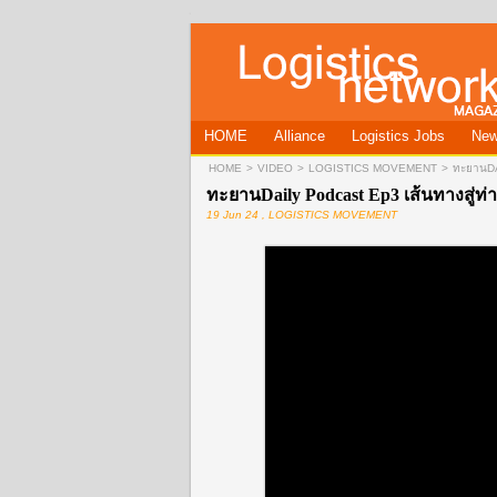
HOME
Alliance
Logistics Jobs
Ne
HOME
>
VIDEO
>
LOGISTICS MOVEMENT
>
ทะยานDA
ทะยานDaily Podcast Ep3 เส้นทางสู่ท่
19 Jun 24 , LOGISTICS MOVEMENT