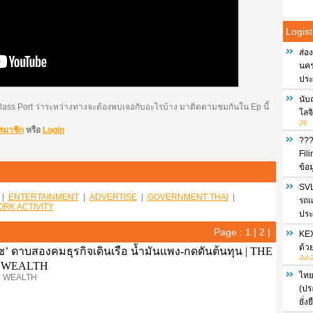
Logist
ส่อ
นครร
ประ
นับ
d Class Port ว่าระหว่างทางจะต้องพบเจอกับอะไรบ้าง มาติดตามชมกันใน Ep นี้
โลจ
26
สมาชิก
หรือ
Login
???
Fil
ข้อ
SVL
|
ENTERTAINMENT
|
ADVERTISE
|
GOVERNMENT THAI
|
รถแ
RK ACTIVITY
ประ
Page :
1
|
2
|
KEX
ด้ว
ุซ’ ดาบสองคมธุรกิจเดินเรือ น้ำมันแพง-กดดันต้นทุน | THE
Jul 
 WEALTH
ไทย
 WEALTH
(ปร
ยั่