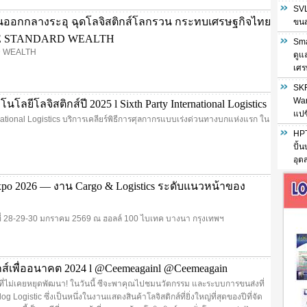
SVL
ออกกลางระอุ ฉุดโลจิสติกส์โลกรวน กระทบเศรษฐกิจไทย
ขนส่
HE STANDARD WEALTH
Sma
 WEALTH
ดูแ
เศร
SKF
War
โลยีโลจิสติกส์ปี 2025 l Sixth Party International Logistics
แปซ
rnational Logistics บริการเคลียร์พิธีการศุลกากรแบบเร่งด่วนทางบกแห่งแรก ใน
HPT
ปั้
อุต
xpo 2026 — งาน Cargo & Logistics ระดับแนวหน้าของ
นที่ 28-29-30 มกราคม 2569 ณ ฮอลล์ 100 ไบเทค บางนา กรุงเทพฯ
ิกส์เพื่ออนาคต 2024 l @Ceemeagainl @Ceemeagain
ที่ไม่เคยหยุดพัฒนา! ในวันนี้ ซีจะพาคุณไปชมนวัตกรรม และระบบการขนส่งที่
 Logistic ซึ่งเป็นหนึ่งในงานแสดงสินค้าโลจิสติกส์ที่ยิ่งใหญ่ที่สุดของปีที่จัด