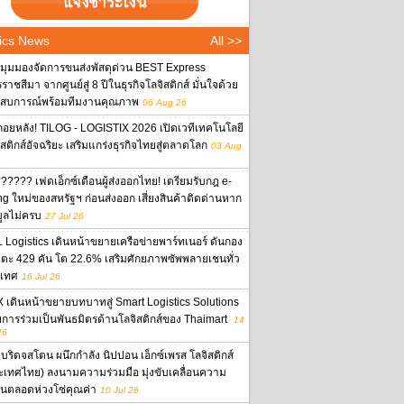
ics News
All >>
งมุมมองจัดการขนส่งพัสดุด่วน BEST Express
าชสีมา จากศูนย์สู่ 8 ปีในธุรกิจโลจิสติกส์ มั่นใจด้วย
สบการณ์พร้อมทีมงานคุณภาพ
06 Aug 26
ถอยหลัง! TILOG - LOGISTIX 2026 เปิดเวทีเทคโนโลยี
ิสติกส์อัจฉริยะ เสริมแกร่งธุรกิจไทยสู่ตลาดโลก
03 Aug
????? เฟดเอ็กซ์เตือนผู้ส่งออกไทย! เตรียมรับกฎ e-
ing ใหม่ของสหรัฐฯ ก่อนส่งออก เสี่ยงสินค้าติดด่านหาก
มูลไม่ครบ
27 Jul 26
 Logistics เดินหน้าขยายเครือข่ายพาร์ทเนอร์ ดันกอง
ตะ 429 คัน โต 22.6% เสริมศักยภาพซัพพลายเชนทั่ว
เทศ
16 Jul 26
 เดินหน้าขยายบทบาทสู่ Smart Logistics Solutions
ยการร่วมเป็นพันธมิตรด้านโลจิสติกส์ของ Thaimart
14
26
บริดจสโตน ผนึกกำลัง นิปปอน เอ็กซ์เพรส โลจิสติกส์
ะเทศไทย) ลงนามความร่วมมือ มุ่งขับเคลื่อนความ
งยืนตลอดห่วงโซ่คุณค่า
10 Jul 26