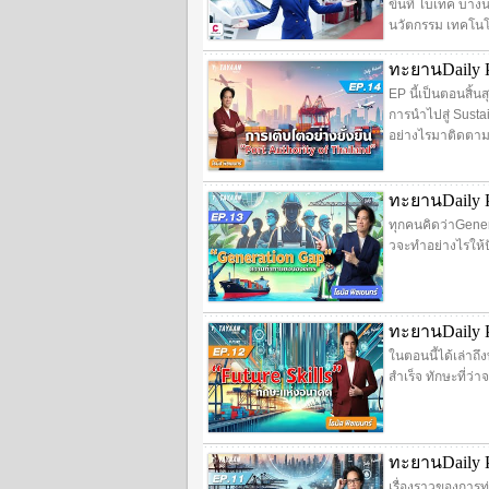
ขึ้นที่ ไบเทค บาง
นวัตกรรม เทคโนโลย
ทะยานDaily P
EP นี้เป็นตอนสิ้น
การนำไปสู่ Susta
อย่างไรมาติดตาม
ทะยานDaily 
ทุกคนคิดว่าGene
วจะทำอย่างไรให้ป
ทะยานDaily P
ในตอนนี้ได้เล่าถ
สำเร็จ ทักษะที่ว่
ทะยานDaily Po
เรื่องราวของการท่