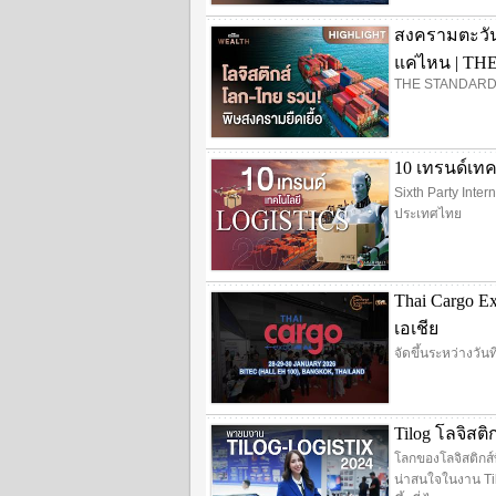
สงครามตะวัน
แค่ไหน | T
THE STANDARD
10 เทรนด์เทคโน
Sixth Party Inte
ประเทศไทย
Thai Cargo E
เอเชีย
จัดขึ้นระหว่างวั
Tilog โลจิสต
โลกของโลจิสติกส์
น่าสนใจในงาน Tilog