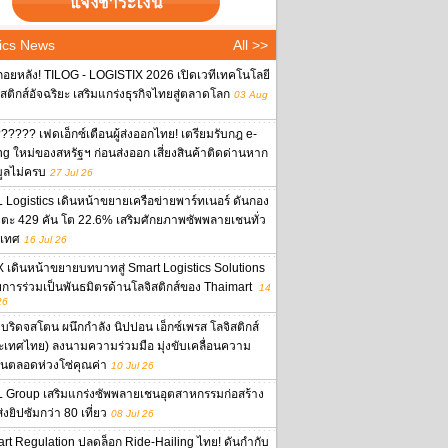
ics News
All >>
ถอยหลัง! TILOG - LOGISTIX 2026 เปิดเวทีเทคโนโลยี
ิสติกส์อัจฉริยะ เสริมแกร่งธุรกิจไทยสู่ตลาดโลก
03 Aug
????? เฟดเอ็กซ์เตือนผู้ส่งออกไทย! เตรียมรับกฎ e-
ing ใหม่ของสหรัฐฯ ก่อนส่งออก เสี่ยงสินค้าติดด่านหาก
มูลไม่ครบ
27 Jul 26
 Logistics เดินหน้าขยายเครือข่ายพาร์ทเนอร์ ดันกอง
ตะ 429 คัน โต 22.6% เสริมศักยภาพซัพพลายเชนทั่ว
เทศ
16 Jul 26
 เดินหน้าขยายบทบาทสู่ Smart Logistics Solutions
ยการร่วมเป็นพันธมิตรด้านโลจิสติกส์ของ Thaimart
14
26
บริดจสโตน ผนึกกำลัง นิปปอน เอ็กซ์เพรส โลจิสติกส์
ะเทศไทย) ลงนามความร่วมมือ มุ่งขับเคลื่อนความ
งยืนตลอดห่วงโซ่คุณค่า
10 Jul 26
 Group เสริมแกร่งซัพพลายเชนอุตสาหกรรมก่อสร้าง
งยิปซัมกว่า 80 เที่ยว
08 Jul 26
rt Regulation ปลดล็อก Ride-Hailing ไทย! ดันกำกับ