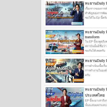
ทะยานDaily Po
เรื่องราวของการท่
สำคัญของการพัฒนา
ชมได้ใน Ep นี้ครั
ทะยานDaily Po
transform
ใน EP นี้จะพูดถึง
สถาบันนั้นมีชื่อว
ชมกันได้เลยครับ
ทะยานDaily Po
การดำเนินเนื้อเรื
การทำงานในองค์ก
ครับ
ทะยานDaily Po
ประเทศไทย
EP นี้จะมาเล่าถึง
นั้นจะส่งผลกระทบ