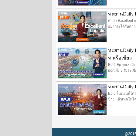
ทะยานDaily Po
คำว่า Excellent ก
อยากจะได้รับคำว่า
ทะยานDaily Po
ท่าเรือเขียว
Ep 6 Ep จะเล่าถึ
port ทั้ง 3 สิ่งจะ
ทะยานDaily Po
Ep 5 ในตอนนี้ได้
บ้าง เเล้วเทคโนโ
@201