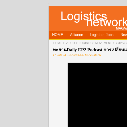
HOME
Alliance
Logistics Jobs
Ne
HOME
>
VIDEO
>
LOGISTICS MOVEMENT
>
ทะยานDAI
ทะยานDaily EP2 Podcast การเปลี่ยนเเ
17 Jun 24 , LOGISTICS MOVEMENT