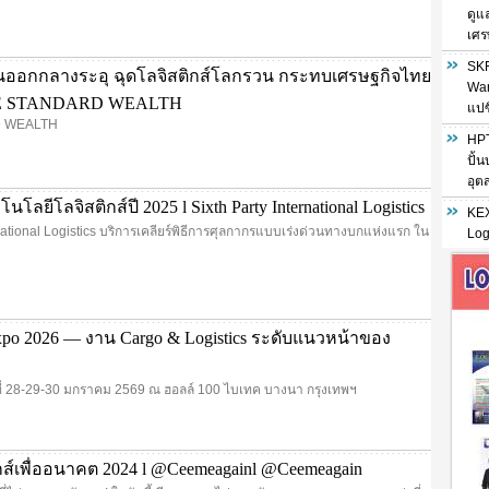
ดูแ
เศร
SKF
ออกกลางระอุ ฉุดโลจิสติกส์โลกรวน กระทบเศรษฐกิจไทย
War
HE STANDARD WEALTH
แปซ
 WEALTH
HPT
ปั้
อุต
โลยีโลจิสติกส์ปี 2025 l Sixth Party International Logistics
KEX
rnational Logistics บริการเคลียร์พิธีการศุลกากรแบบเร่งด่วนทางบกแห่งแรก ใน
Log
xpo 2026 — งาน Cargo & Logistics ระดับแนวหน้าของ
นที่ 28-29-30 มกราคม 2569 ณ ฮอลล์ 100 ไบเทค บางนา กรุงเทพฯ
ิกส์เพื่ออนาคต 2024 l @Ceemeagainl @Ceemeagain