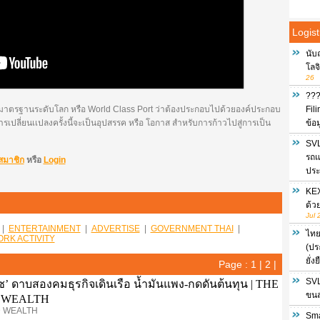
Logist
นับ
โลจ
26
???
ด้รับมาตรฐานระดับโลก หรือ World Class Port ว่าต้องประกอบไปด้วยองค์ประกอบ
Fil
ารเปลี่ยนเเปลงครั้งนี้จะเป็นอุปสรรค หรือ โอกาส สำหรับการก้าวไปสู่การเป็น
ข้อ
SVL
รถแ
สมาชิก
หรือ
Login
ประ
KEX
ด้ว
Jul 
|
ENTERTAINMENT
|
ADVERTISE
|
GOVERNMENT THAI
|
ไทย
RK ACTIVITY
(ปร
ยั่
Page :
1
|
2
|
SVL
ุซ’ ดาบสองคมธุรกิจเดินเรือ น้ำมันแพง-กดดันต้นทุน | THE
ขนส่
 WEALTH
 WEALTH
Sma