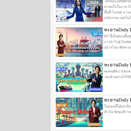
โลกของโลจิสติกส์
น่าสนใจในงาน Tilog
ขึ้นที่ ไบเทค บาง
นวัตกรรม เทคโนโลย
ทะยานDaily P
EP นี้เป็นตอนสิ้น
การนำไปสู่ Susta
อย่างไรมาติดตาม
ทะยานDaily 
ทุกคนคิดว่าGene
วจะทำอย่างไรให้ป
ทะยานDaily P
ในตอนนี้ได้เล่าถ
สำเร็จ ทักษะที่ว่