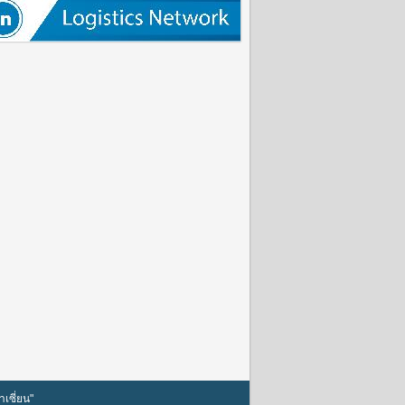
เซี่ยน"