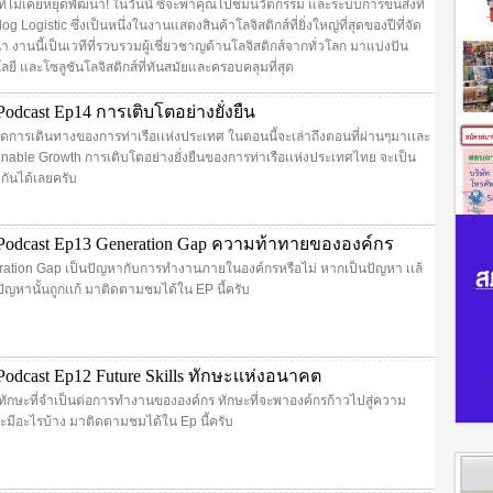
ที่ไม่เคยหยุดพัฒนา! ในวันนี้ ซีจะพาคุณไปชมนวัตกรรม และระบบการขนส่งที่
 Logistic ซึ่งเป็นหนึ่งในงานแสดงสินค้าโลจิสติกส์ที่ยิ่งใหญ่ที่สุดของปีที่จัด
นา งานนี้เป็นเวทีที่รวบรวมผู้เชี่ยวชาญด้านโลจิสติกส์จากทั่วโลก มาแบ่งปัน
ี และโซลูชันโลจิสติกส์ที่ทันสมัยและครอบคลุมที่สุด
odcast Ep14 การเติบโตอย่างยั่งยืน
สุดการเดินทางของการท่าเรือเเห่งประเทศ ในตอนนี้จะเล่าถึงตอนที่ผ่านๆมาเเละ
inable Growth การเติบโตอย่างยั่งยืนของการท่าเรือเเห่งประเทศไทย จะเป็น
กันได้เลยครับ
Podcast Ep13 Generation Gap ความท้าทายขององค์กร
ration Gap เป็นปัญหากับการทำงานภายในองค์กรหรือไม่ หากเป็นปัญหา เเล้
ัญหานั้นถูกเเก้ มาติดตามชมได้ใน EP นี้ครับ
odcast Ep12 Future Skills ทักษะเเห่งอนาคต
ึงทักษะที่จำเป็นต่อการทำงานขององค์กร ทักษะที่จะพาองค์กรก้าวไปสู่ความ
าจะมีอะไรบ้าง มาติดตามชมได้ใน Ep นี้ครับ