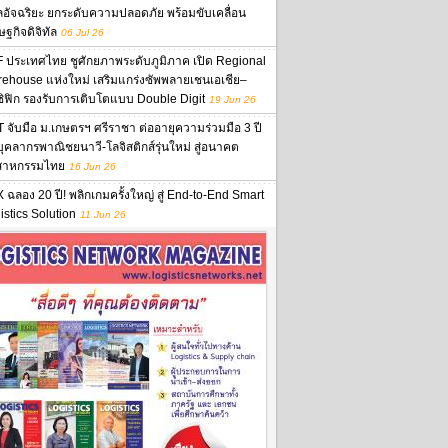
ลอัจฉริยะ ยกระดับความปลอดภัย พร้อมขับเคลื่อน
ษฐกิจดิจิทัล
06 Jul 26
 ประเทศไทย ชูศักยภาพระดับภูมิภาค เปิด Regional
ehouse แห่งใหม่ เสริมแกร่งซัพพลายเชนเอเชีย–
ิฟิก รองรับการเติบโตแบบ Double Digit
19 Jun 26
 จับมือ ม.เกษตรฯ ศรีราชา ต่ออายุความร่วมมือ 3 ปี
นบุคลากรพาณิชยนาวี-โลจิสติกส์รุ่นใหม่ สู่อนาคต
สาหกรรมไทย
16 Jun 26
 ฉลอง 20 ปี! พลิกเกมครั้งใหญ่ สู่ End-to-End Smart
istics Solution
11 Jun 26