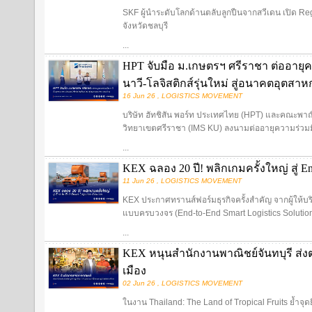
SKF ผู้นำระดับโลกด้านตลับลูกปืนจากสวีเดน เปิด Re
จังหวัดชลบุรี
...
HPT จับมือ ม.เกษตรฯ ศรีราชา ต่ออายุค
นาวี-โลจิสติกส์รุ่นใหม่ สู่อนาคตอุตส
16 Jun 26 , LOGISTICS MOVEMENT
บริษัท ฮัทชิสัน พอร์ท ประเทศไทย (HPT) และคณะพ
วิทยาเขตศรีราชา (IMS KU) ลงนามต่ออายุความร่วมมื
...
KEX ฉลอง 20 ปี! พลิกเกมครั้งใหญ่ สู่ End
11 Jun 26 , LOGISTICS MOVEMENT
KEX ประกาศทรานส์ฟอร์มธุรกิจครั้งสำคัญ จากผู้ให้บริการ
แบบครบวงจร (End-to-End Smart Logistics Solutio
...
KEX หนุนสำนักงานพาณิชย์จันทบุรี ส่งต
เมือง
02 Jun 26 , LOGISTICS MOVEMENT
ในงาน Thailand: The Land of Tropical Fruits ย้ำจุด