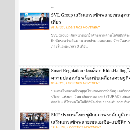
...
SVL Group เสริมแกร่งซัพพลายเชนอุตสา
เที่ยว
08 Jul 26 , LOGISTICS MOVEMENT
SVL Group เดินหน้าตอกย้ำศักยภาพด้านโลจิสติกส์ระ
ยิปซัมระหว่างโรงงาน จากอำเภอหนองแค จังหวัดสระบุ
ภายในระยะเวลา 3 เดือน
...
Smart Regulation ปลดล็อก Ride-Hailing
ความปลอดภัย พร้อมขับเคลื่อนเศรษฐกิจด
06 Jul 26 , LOGISTICS MOVEMENT
ประเทศไทยอาจก้าวสู่ยุคใหม่ของการกำกับดูแลบริการ 
ปรึกษาแห่งมหาวิทยาลัยธรรมศาสตร์ (TURAC) เสนอแ
อัจฉริยะ ที่ใช้เทคโนโลยีดิจิทัลเข้ามายกระดับการบริหาร
SKF ประเทศไทย ชูศักยภาพระดับภูมิภาค 
เสริมแกร่งซัพพลายเชนเอเชีย–แปซิฟิก 
19 Jun 26 , LOGISTICS MOVEMENT