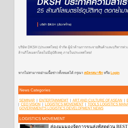
บริษัท DKSH (ประเทศไทย) จำกัด ผู้นำด้านการกระจายสินค้าและบริหารห่
ล้านกิโลเมตรโดยไม่มีอุบัติเหตุ ภายในประเทศไทย!
หากไม่สามารถอ่านเนื้อข่าวทั้งหมดได้ กรุณา
สมัครสมาชิก
หรือ
Login
News Categories
SEMINAR
|
ENTERTAINMEMT
|
ART AND CULTURE OF ASEAN
|
|
CEO VISION
|
LOGISTICS MOVEMENT
|
TOOLS LOGISTICS MA
GOVERNMENT'S LOGISTICS DEVELOPMENT NEWS
LOGISTICS MOVEMENT
ส่องมุมมองจัดการขนส่งพัสดุด่วน BEST E