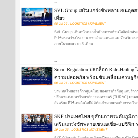
...
SVL Group เสริมแกร่งซัพพลายเชนอุตสา
เที่ยว
08 Jul 26 , LOGISTICS MOVEMENT
SVL Group เดินหน้าตอกย้ำศักยภาพด้านโลจิสติกส์ระ
ยิปซัมระหว่างโรงงาน จากอำเภอหนองแค จังหวัดสระบุ
ภายในระยะเวลา 3 เดือน
...
Smart Regulation ปลดล็อก Ride-Hailing
ความปลอดภัย พร้อมขับเคลื่อนเศรษฐกิจด
06 Jul 26 , LOGISTICS MOVEMENT
ประเทศไทยอาจก้าวสู่ยุคใหม่ของการกำกับดูแลบริการ 
ปรึกษาแห่งมหาวิทยาลัยธรรมศาสตร์ (TURAC) เสนอแ
อัจฉริยะ ที่ใช้เทคโนโลยีดิจิทัลเข้ามายกระดับการบริหาร
SKF ประเทศไทย ชูศักยภาพระดับภูมิภาค 
เสริมแกร่งซัพพลายเชนเอเชีย–แปซิฟิก 
19 Jun 26 , LOGISTICS MOVEMENT